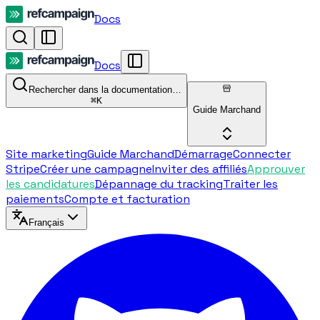
Docs
Docs
Rechercher dans la documentation…
⌘
K
Guide Marchand
Site marketing
Guide Marchand
Démarrage
Connecter
Stripe
Créer une campagne
Inviter des affiliés
Approuver
les candidatures
Dépannage du tracking
Traiter les
paiements
Compte et facturation
Français