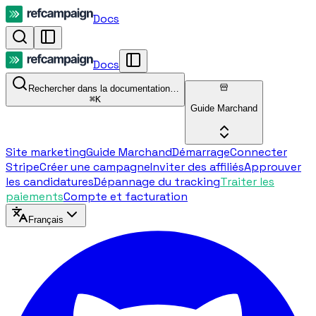
Docs
Docs
Rechercher dans la documentation…
⌘
K
Guide Marchand
Site marketing
Guide Marchand
Démarrage
Connecter
Stripe
Créer une campagne
Inviter des affiliés
Approuver
les candidatures
Dépannage du tracking
Traiter les
paiements
Compte et facturation
Français