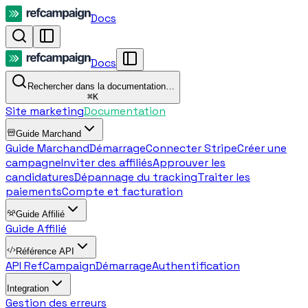
Docs
Docs
Rechercher dans la documentation…
⌘
K
Site marketing
Documentation
Guide Marchand
Guide Marchand
Démarrage
Connecter Stripe
Créer une
campagne
Inviter des affiliés
Approuver les
candidatures
Dépannage du tracking
Traiter les
paiements
Compte et facturation
Guide Affilié
Guide Affilié
Référence API
API RefCampaign
Démarrage
Authentification
Integration
Gestion des erreurs